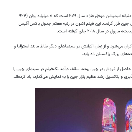
«نژا ۲» به کارگردانی یانگ یو فیلمساز چینی معروف به جیائوزی، دنباله انیمیشن موفق «نژا» سال ۲۰۱۹ است که ۵ میلیارد یوان (۹۲۴
 چین قرار گرفت. این فیلم اکنون در رتبه هفتم جدول باکس آفیس
ر سال ۲۰۱۸ جای گرفته است.
نگاپور اکران می‌شود و از زمان اکرانش در سینماهای دیگر نقاط مانند استرالیا و
‌های بزرگ پاکستان راه یابد.
ه این فیلم در گیشه‎‌ها که بیش از ۹۸ درصد آن حاصل از فروش در چین بوده، سقف درآمد تک‌فیلم در سینمای چین را
یری و پتانسیل رشد عظیم بازار چین را به نمایش می‌گذارد، یاد کرده‌اند.