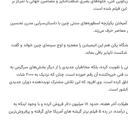
‌گویی غنی، جلوه‌های بصری شگفت‌انگیز و مضامین جهانی با تمرکز بر
این فیلم شده است.
ل آمیختن یکپارچه اسطوره‌های سنتی چین با داستان‌سرایی مدرن تحسین
ی معاصر حرف می‌زند.
نشگاه پکن هم این انیمیشن را معجزه و اوج سینمای چین خواند و گفت
کست ناپذیر باقی بماند.
مسازان چینی را تقویت کرده، بلکه مخاطبان جدیدی را از دیگر بخش‌های سرگرمی به
سینما بازگردانده و یکی از موفقیت‌های این فیلم به دلیل پیشرفت فنی خیره‌کننده آن رقم خورده است، چنان که نزدیک به ۲۰۰۰ شات
یمیشن، این امکان را خلق کرده است. وی افزود که این تلاش مشترک نویددهنده دوران جدیدی
 کشور است.
در آمریکای شمالی این انیمیشن پس از پشت سر گذاشتن ۳ تعطیلات آخر هفته، حدود ۱۸ میلیون دلار فروش کرده و با وجود اینکه به
زبان ماندارین با زیرنویس انگلیسی در حدود ۶۰۰ سینما به نمایش درآمده، در رده ۵ فیلم برتر گیشه های آمریکا جای گرفته و پرفروش‌ترین