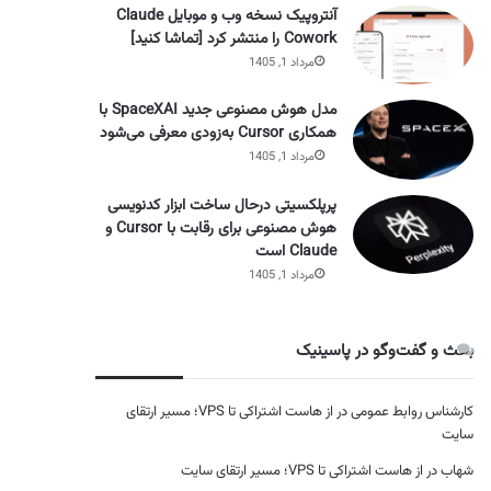
آنتروپیک نسخه وب و موبایل Claude
Cowork را منتشر کرد [تماشا کنید]
مرداد 1, 1405
مدل هوش مصنوعی جدید SpaceXAI با
همکاری Cursor به‌زودی معرفی می‌شود
مرداد 1, 1405
پرپلکسیتی درحال ساخت ابزار کدنویسی
هوش مصنوعی برای رقابت با Cursor و
Claude است
مرداد 1, 1405
بحث و گفت‌وگو در پاسینیک
کارشناس روابط عمومی
در
از هاست اشتراکی تا VPS؛ مسیر ارتقای
سایت
شهاب
در
از هاست اشتراکی تا VPS؛ مسیر ارتقای سایت