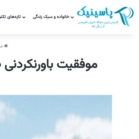
خانواده و سبک زندگی
تازه‌های تکن
خا
موفقیت باورنکردنی «نژا ۲»؛ اوج غرور ملی چین در کنار پیر