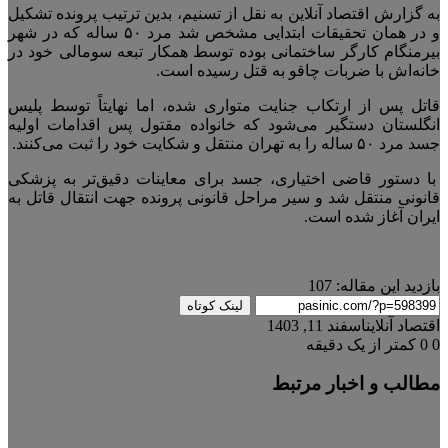
به گزارش اقتصاد آنلاین به نقل از تسنیم، بدین ترتیب پرونده تشکیل
و در همان تحقیقات ابتدایی مشخص شد مرد ۵۰ ساله که در شهر
بیرمنگام کارگر ساختمانی بوده توسط همکار تبعه سومالی خود در
خانه‌اش با ضربات چاقو به قتل رسیده است.
قاتل پس از ارتکاب جنایت متواری شده، اما نهایتاً توسط پلیس
انگلستان دستگیر می‌شود که خانواده مقتول پس اقدامات اولیه
جسد مرد ۵۰ ساله را به تهران منتقل و شکایت خود را ثبت می‌کنند.
با دستور قاضی اختیاری، جسد برای معاینات دقیق‌تر به پزشکی
قانونی منتقل شد و سیر مراحل قانونی پرونده جهت انتقال قاتل به
ایران آغاز شده است.
بازدید این مقاله:
107
لینک کوتاه
اقتصاد آنلاین
اسفند 11, 1403
0
0
کمتر از یک دقیقه
مطالب و اخبار مرتبط