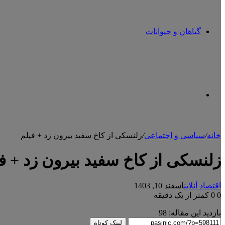
گیاهان و حیوانات
تغییر
خانه
/
سیاسی و اجتماعی
/
زلنسکی از کاخ سفید بیرون زد + فیلم
پوسته
زلنسکی از کاخ سفید بیرون زد + ف
اقتصاد آنلاین
اسفند 10, 1403
0
0
کمتر از یک دقیقه
بازدید این مقاله:
98
لینک کوتاه