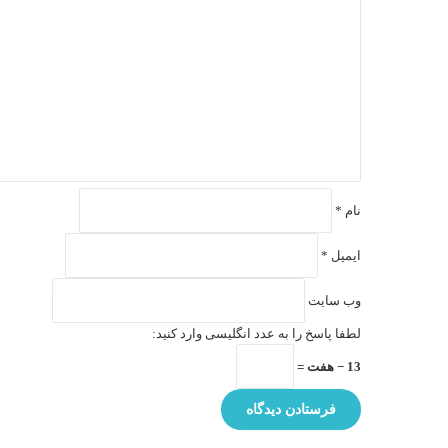
ی
د
گ
ا
ه
*
نام
*
ایمیل
*
وب‌ سایت
لطفا پاسخ را به عدد انگلیسی وارد کنید:
13 − هفت =