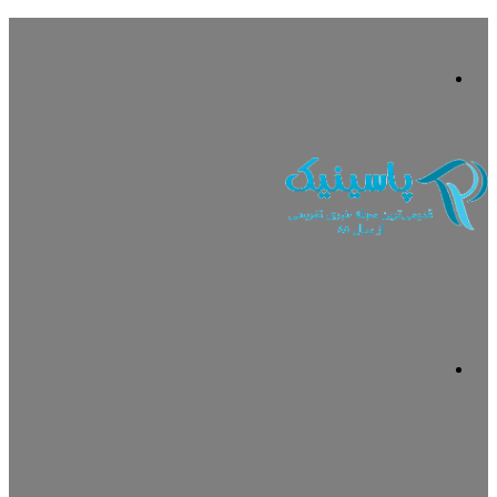
منو
جستجو
برای