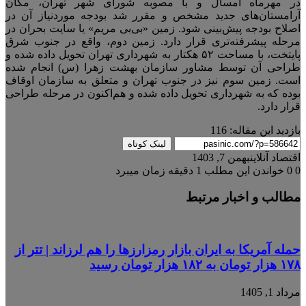
در مهرماه امسال و با مصوبه شورای شهر تهران، مکان
آرامستان‌های جدید مشخص و مقرر شد بودجه موردنیاز آن در
اصلاح بودجه پیش‌بینی شود. زمین «بی‌بی مریم» یا سایت بحران در
مرحله پیشرفته‌تری قرار دارد. زمین دوم، واقع در جنوب شرق
پایتخت، با مساحت ۵۲ هکتار به شهرداری تهران تحویل داده شده و
طراحی آن توسط مشاور سازمان بهشت زهرا (س) انجام شده
است. زمین سوم نیز در جنوب تهران و متعلق به سازمان اوقاف
بوده که به شهرداری تحویل داده شده و هم‌اکنون در مرحله طراحی
قرار دارد.
بازدید این مقاله:
116
لینک کوتاه
اقتصاد آنلاین
بهمن 7, 1403
0
0
خواندن این مطلب 1 دقیقه زمان میبرد
مطالب و اخبار مرتبط
حمله آمریکا به ایران بازار رمزارزها را هم لرزاند | تتر از
۱۷۸ هزار تومان به ۱۸۲ هزار تومان رسید
مرداد 1, 1405