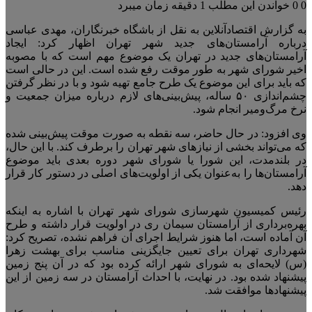
0
0
خواندن این مطلب 1 دقیقه زمان میبرد
به گزارش اقتصادآنلاین به نقل از باشگاه خبرنگاران، مهدی عباسی
درباره آرامستان‌های جدید شهر تهران اظهار کرد: ایجاد
آرامستان‌های جدید در تهران یک موضوع مهم است که با مصوبه
اخیر شورای شهر به طور موقت رفع شده است. این در حالی است
که باید برای این موضوع یک طرح جامع تهیه شود و با در نظر گرفتن
چشم‌اندازی ۵۰ ساله، پیش‌بینی‌های لازم درباره میزان جمعیت و
نرخ مرگ‌ومیر انجام شود.
وی افزود: در حال حاضر، سه نقطه به صورت موقت پیش‌بینی شده
که می‌تواند بخشی از نیاز‌های شهر تهران را برطرف کند. با این حال،
در بلندمدت، این شورا یا شورای شهر دوره بعدی باید موضوع
آرامستان‌ها را به‌عنوان یکی از اولویت‌های اصلی در دستور کار قرار
دهد.
رئیس کمیسیون شهرسازی شورای شهر تهران با اشاره به اینکه
بهره‌برداری از آرامستان سیمان ری در اولویت قرار داشته و طرح
آن آماده است، اما هنوز شرایط اجرای آن فراهم نشده، تصریح کرد:
شهرداری تهران برای تعیین جایگزینی مناسب برای بهشت زهرا
(س) لایحه‌ای به شورای شهر ارائه کرده بود که در آن پنج زمین
پیشنهاد شده بود. در نهایت، با احداث آرامستان در سه زمین از این
پیشنهاد‌ها موافقت شد.