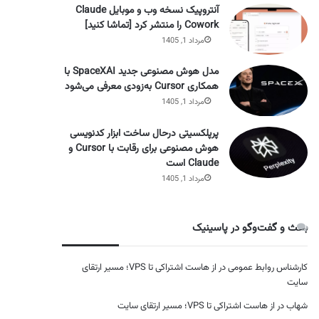
آنتروپیک نسخه وب و موبایل Claude
Cowork را منتشر کرد [تماشا کنید]
مرداد 1, 1405
مدل هوش مصنوعی جدید SpaceXAI با
همکاری Cursor به‌زودی معرفی می‌شود
مرداد 1, 1405
پرپلکسیتی درحال ساخت ابزار کدنویسی
هوش مصنوعی برای رقابت با Cursor و
Claude است
مرداد 1, 1405
بحث و گفت‌وگو در پاسینیک
کارشناس روابط عمومی
در
از هاست اشتراکی تا VPS؛ مسیر ارتقای
سایت
شهاب
در
از هاست اشتراکی تا VPS؛ مسیر ارتقای سایت