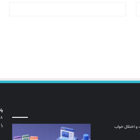
پا
را