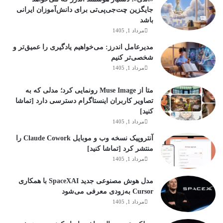
جایگزین چت‌جی‌پی‌تی برای دانش‌آموزان ایرانی
باشد
مرداد 1, 1405
مدیرعامل اندرز: می‌خواهیم یادگیری را عمیق‌تر و
شخصی‌تر کنیم
مرداد 1, 1405
متا از Muse Image رونمایی کرد؛ مدلی که به
تصاویر کاربران اینستاگرام دسترسی دارد [تماشا
کنید]
مرداد 1, 1405
آنتروپیک نسخه وب و موبایل Claude Cowork را
منتشر کرد [تماشا کنید]
مرداد 1, 1405
مدل هوش مصنوعی جدید SpaceXAI با همکاری
Cursor به‌زودی معرفی می‌شود
مرداد 1, 1405