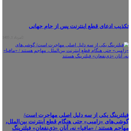
ذیب ادعای قطع اینترنت پس از جام جهانی
مرداد 1, 1405
لترینگ یکی از سه دلیل اصلی مهاجرت است/
شی‌های «زامبی» حتی هنگام قطع اینترنت بین‌الملل،
اجم هستند / «مافیا» نه، آنان «ذی‌نفعان» فیلترینگ