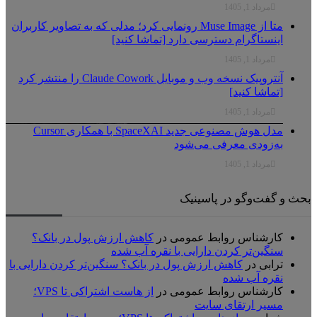
مرداد 1, 1405
متا از Muse Image رونمایی کرد؛ مدلی که به تصاویر کاربران
اینستاگرام دسترسی دارد [تماشا کنید]
مرداد 1, 1405
آنتروپیک نسخه وب و موبایل Claude Cowork را منتشر کرد
[تماشا کنید]
مرداد 1, 1405
مدل هوش مصنوعی جدید SpaceXAI با همکاری Cursor
به‌زودی معرفی می‌شود
مرداد 1, 1405
ث و گفت‌وگو در پاسینیک
کارشناس روابط عمومی
در
کاهش ارزش پول در بانک؟
سنگین‌تر کردن دارایی با نقره آب شده
ترابی
در
کاهش ارزش پول در بانک؟ سنگین‌تر کردن دارایی با
نقره آب شده
کارشناس روابط عمومی
در
از هاست اشتراکی تا VPS؛
مسیر ارتقای سایت