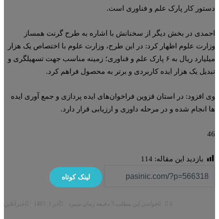
تور کار پارک علم و فناوری است.
مدی در بخش دیگر از سخنانش با اشاره به طرح گرنت همساز
ارت علوم اظهار کرد: در این طرح، وزارت علوم با اختصاص یک هزار
میلیارد ریال به ۶ پارک علم و فناوری؛ زمینه مناسب جهت تسهیلگری و
دیل یک هزار ایده کاربردی و برتر به محصول فراهم کرد.
 افزود: در استان قزوین فراخوان‌های ایده پردازی و جمع آوری ایده
 انجام شده و در مرحله داوری و ارزیابی قرار دارد.
بازدید این مقاله:
114
لینک کوتاه
0
0
خواندن این مطلب 3 دقیقه زمان میبرد
آذر 1, 1403
خبرآنلاین