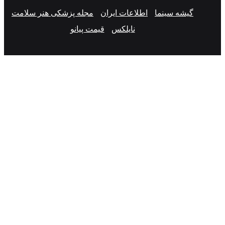
گیشه سینما
اطلاعات ایران
مجله پزشکی هنر سلامت
نایلکس
قیمت پیانو
یس
تس
گرام
نکدین
ک