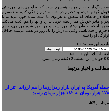
سه دانگ از خانه‌ام مهریه همسرم است که به او می‌دهم. من حتی
قبول کردم خودم و دخترم در خانه مادرم زندگی کنیم و همسرم
فعلا در خانه‌ای که متعلق به هردوی ما است بماند چون می‌دانم با
پدر و مادر خودش هم رابطه خوبی ندارد و آنها را هم اذیت می‌کند.
ضمن اینکه او مادر دختر من است و هر طور شده من می‌خواهم
دخترم راحت باشد. وقتی مادرش را یک روز در هفته می‌بیند حداقل
آوارگی او را نبیند.
بازدید این مقاله:
136
لینک کوتاه
اقتصاد آنلاین
آبان 30, 1403
0
0
خواندن این مطلب 2 دقیقه زمان میبرد
مطالب و اخبار مرتبط
حمله آمریکا به ایران بازار رمزارزها را هم لرزاند | تتر از
۱۷۸ هزار تومان به ۱۸۲ هزار تومان رسید
مرداد 1, 1405