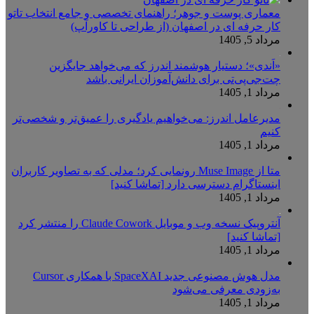
معماری پوست و جوهر؛ راهنمای تخصصی و جامع انتخاب تاتو
کار حرفه ای در اصفهان (از طراحی تا کاورآپ)
مرداد 5, 1405
«اَندی»؛ دستیار هوشمند اندرز که می‌خواهد جایگزین
چت‌جی‌پی‌تی برای دانش‌آموزان ایرانی باشد
مرداد 1, 1405
مدیرعامل اندرز: می‌خواهیم یادگیری را عمیق‌تر و شخصی‌تر
کنیم
مرداد 1, 1405
متا از Muse Image رونمایی کرد؛ مدلی که به تصاویر کاربران
اینستاگرام دسترسی دارد [تماشا کنید]
مرداد 1, 1405
آنتروپیک نسخه وب و موبایل Claude Cowork را منتشر کرد
[تماشا کنید]
مرداد 1, 1405
مدل هوش مصنوعی جدید SpaceXAI با همکاری Cursor
به‌زودی معرفی می‌شود
مرداد 1, 1405