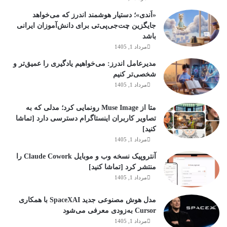
«اَندی»؛ دستیار هوشمند اندرز که می‌خواهد
جایگزین چت‌جی‌پی‌تی برای دانش‌آموزان ایرانی
باشد
مرداد 1, 1405
مدیرعامل اندرز: می‌خواهیم یادگیری را عمیق‌تر و
شخصی‌تر کنیم
مرداد 1, 1405
متا از Muse Image رونمایی کرد؛ مدلی که به
تصاویر کاربران اینستاگرام دسترسی دارد [تماشا
کنید]
مرداد 1, 1405
آنتروپیک نسخه وب و موبایل Claude Cowork را
منتشر کرد [تماشا کنید]
مرداد 1, 1405
مدل هوش مصنوعی جدید SpaceXAI با همکاری
Cursor به‌زودی معرفی می‌شود
مرداد 1, 1405