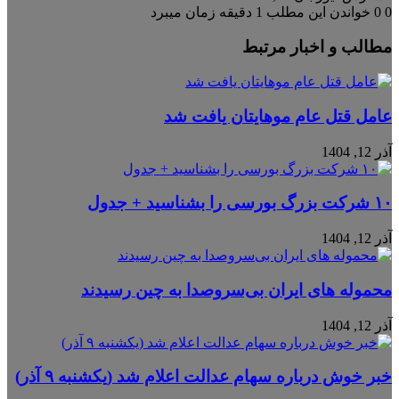
0
0
خواندن این مطلب 1 دقیقه زمان میبرد
مطالب و اخبار مرتبط
عامل قتل عام موهایتان یافت شد
آذر 12, 1404
۱۰ شرکت بزرگ بورسی را بشناسید + جدول
آذر 12, 1404
محموله‌ های ایران بی‌سروصدا به چین رسیدند
آذر 12, 1404
خبر خوش درباره سهام عدالت اعلام شد (یکشنبه ۹ آذر)