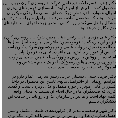
دکتر زهره افسرطلا، مدیرعامل شرکت داروسازی کارن درباره این
محصول گفت: تا پیش از این فرآیند آماده‌سازی فرمولاهای پودری
انترال، همواره با دو خطر بزرگ خطای انسانی و آلودگی میکروبی
مواجه بودند که محصول آماده مصرف «انترامیل مایع استاندارد» این
مشکل را حل می‌کند و این، گامی بلند در جهت اجرای استانداردهای
تغذیه گاواژ خواهد بود.
دکتر علی مزیدی، نایب رئیس هیئت مدیره شرکت داروسازی کارن
نیز در این باره گفت: فرمولاسیون «انترامیل مایع» حاصل سال‌ها
مطالعه و تحقیق در واحد علمی و فرمولاسیون شرکت کارن است
که پس از عبور از چالش‌هایی مانند دستیابی به فرمول پایدار،
استفاده از پروتئین با ارزش بیولوژیکی بالا، تامین اسیدهای چرب
ضروری، ریزمغذی‌ها و پره‌بیوتیک‌ها در یک حجم مشخص و با
اسمولاریته استاندارد به دست آمده است.
دکتر فرهاد حبیبی، دستیار اجرایی رئیس سازمان غذا و دارو در
مراسم رونمایی از «انترامیل مایع»، تامین این محصول در داخل
کشور را گامی موثر در حوزه مکمل و غذای ویژه دانست و گفت:
کاری که صنعتگران ما در حال انجام آن هستند به معنای واقعی
کلمه جهاد است و ما نیز در سازمان غذا و دارو باید در خدمت این
تلاشگران باشیم.
دکتر شهرام شعیبی، مدیر کل فراورده‌های طبیعی، مکمل و شیر
خشک سازمان غذا و دارو نیز در این مراسم تاکید کرد: اینکه توان