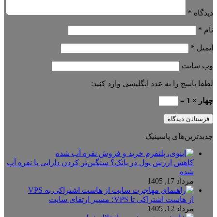
دیدگاه
*
نام
*
ایمیل
*
وب‌ سایت
لطفا پاسخ را به عدد انگلیسی وارد کنید:
چهار × 1 =
جدیدترین‌های پاسینیک
کاهش ارزش پول در بانک؟ سنگین‌تر کردن دارایی با نقره آب
شده
مرداد 17, 1405
از هاست اشتراکی تا VPS؛ مسیر ارتقای سایت
مرداد 12, 1405