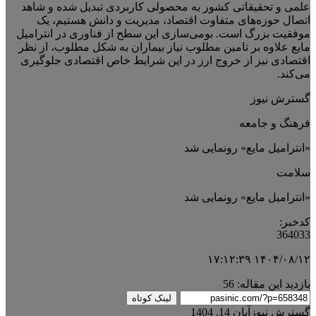
علمی و تحقیقاتی کشور به محصولی کاربردی تبدیل شده و شاهد
اتصال حوزه‌های متفاوت اقتصاد، مدیریت و دانش هستیم، یک
موفقیت بزرگ است. بومی‌سازی این سطح از فناوری در انترامیل
مایع علاوه بر تامین مطلوب نیاز بیماران به شکل مطلوب، از نظر
اقتصادی نیز از خروج ارز در این شرایط خاص اقتصادی جلوگیری
می‌کند.
گسترش نیوز
فرهنگ و جامعه
«انترامیل مایع» رونمایی شد
سلامت
«انترامیل مایع» رونمایی شد
کدخبر:
364033
۱۴۰۴/۰۸/۱۲ ۱۷:۱۲:۳۹
بازدید این مقاله:
56
لینک کوتاه
گسترش نیوز
آبان 14, 1404