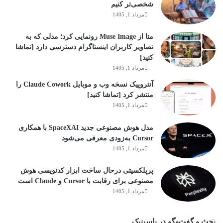
شخصی‌تر کنیم
مرداد 1, 1405
متا از Muse Image رونمایی کرد؛ مدلی که به
تصاویر کاربران اینستاگرام دسترسی دارد [تماشا
کنید]
مرداد 1, 1405
آنتروپیک نسخه وب و موبایل Claude Cowork را
منتشر کرد [تماشا کنید]
مرداد 1, 1405
مدل هوش مصنوعی جدید SpaceXAI با همکاری
Cursor به‌زودی معرفی می‌شود
مرداد 1, 1405
پرپلکسیتی درحال ساخت ابزار کدنویسی هوش
مصنوعی برای رقابت با Cursor و Claude است
مرداد 1, 1405
بحث و گفت‌وگو در پاسینیک