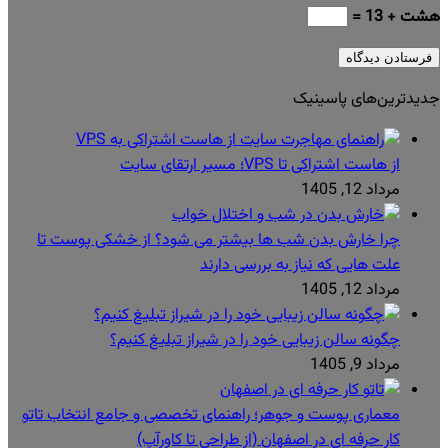
هشت + 13 =
جدیدترین‌های پاسینیک
از هاست اشتراکی تا VPS؛ مسیر ارتقای سایت
مرداد 12, 1405
چرا خارش بدن شب ها بیشتر می شود؟ از خشکی پوست تا
علت هایی که نیاز به بررسی دارند
مرداد 12, 1405
چگونه سالن زیبایی خود را در شیراز تبلیغ کنیم؟
مرداد 9, 1405
معماری پوست و جوهر؛ راهنمای تخصصی و جامع انتخاب تاتو
کار حرفه ای در اصفهان (از طراحی تا کاورآپ)