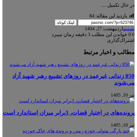
در حال تکمیل …
بازدید این مقاله:
84
لینک کوتاه
تسنیم
اردیبهشت 27, 1404
0
0
خواندن این مطلب 3 دقیقه زمان میبرد
اشتراک‌گذاری
X
فیس
واتس
تلگرام
لینکدین
مطالب و اخبار مرتبط
آپ
بوک
850 زندانی غیرعمد در روزهای تشییع رهبر شهید آزاد
می‌شوند
تیر 10, 1405
پرونده‌های در اختیار قضات، 3برابر میزان استاندارد است
تیر 10, 1405