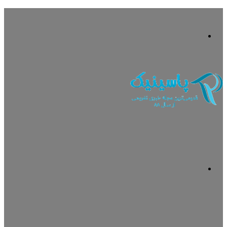
منو
جستجو
برای