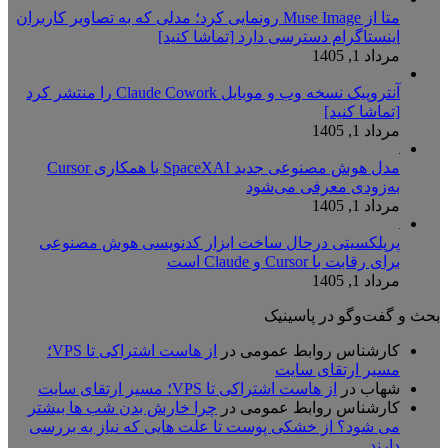
متا از Muse Image رونمایی کرد؛ مدلی که به تصاویر کاربران
اینستاگرام دسترسی دارد [تماشا کنید]
مرداد 1, 1405
آنتروپیک نسخه وب و موبایل Claude Cowork را منتشر کرد
[تماشا کنید]
مرداد 1, 1405
مدل هوش مصنوعی جدید SpaceXAI با همکاری Cursor
به‌زودی معرفی می‌شود
مرداد 1, 1405
پرپلکسیتی درحال ساخت ابزار کدنویسی هوش مصنوعی
برای رقابت با Cursor و Claude است
مرداد 1, 1405
بحث و گفت‌وگو در پاسینیک
کارشناس روابط عمومی
در
از هاست اشتراکی تا VPS؛
مسیر ارتقای سایت
شهاب
در
از هاست اشتراکی تا VPS؛ مسیر ارتقای سایت
کارشناس روابط عمومی
در
چرا خارش بدن شب ها بیشتر
می شود؟ از خشکی پوست تا علت هایی که نیاز به بررسی
دارند