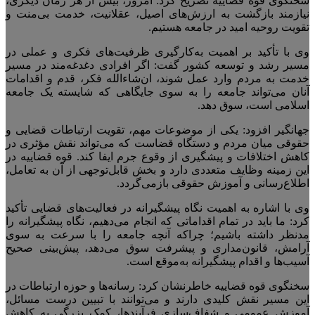
سخنگوی قوه قضاییه تصریح کرد: امروز، بیش از هر زمان دیگری،
نیازمند بازگشت به ارزش‌های اصیل، عقلانیت، خدمت بی‌منت و
تقویت روحیه امید در جامعه هستیم.
وی با تأکید بر اهمیت به‌کارگیری ظرفیت‌های فکری و عملی در
مسیر رشد و توسعه کشور گفت: اگر افرادی دغدغه‌مند در مسیر
خدمت به مردم وارد عمل شوند، ان‌شاءالله فکر، قدم و اقدامات
آنان می‌تواند جامعه را به سوی جایگاهی که شایسته یک جامعه
اسلامی است، سوق دهد.
جهانگیر افزود: یکی از موضوعات مهم، تقویت ارتباطات قضایی و
حقوقی میان مردم و دستگاه قضاست که می‌تواند نقش مؤثری در
کاهش اختلافات و پیشگیری از وقوع جرم ایفا کند. قوه قضاییه در
این زمینه وظایف متعددی دارد و بخش قابل‌توجهی از آن به تعامل،
اطلاع‌رسانی و آموزش حقوقی بازمی‌گردد.
وی با اشاره به اهمیت نگاه پیشگیرانه در فعالیت‌های قضایی تأکید
کرد: ما باید در تمام اقداماتی که انجام می‌دهیم، نگاه پیشگیرانه را
مدنظر داشته باشیم؛ چراکه آنچه جامعه را با سرعت به سوی
آرامش، قانون‌مداری و پیشرفت سوق می‌دهد، پیش‌بینی صحیح
آسیب‌ها و اقدام پیشگیرانه به‌موقع است.
سخنگوی قوه قضاییه خاطرنشان کرد: رسانه‌ها و حوزه ارتباطات در
این مسیر نقش کلیدی دارند و می‌توانند با تبیین درست مسائل،
آموزش عمومی و شفاف‌سازی فرآیندها، کمک بزرگی به کاهش