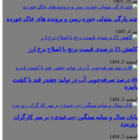
تیر 10, 1405
چند پارگی متولی حوزه زمین و پرونده های خاک خورده
تیر 4, 1405
کاهش 25 درصدی قیمت برنج با اصلاح نرخ ارز
اسفند 5, 1404
40 درصد صرفه‌جویی آب در تولید چغندر قند با کشت
پاییزه
اسفند 5, 1404
پایان سال و سایه سنگین «بی‌عیدی» بر سر کارگران
روزمزد
اسفند 5, 1404