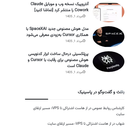
آنتروپیک نسخه وب و موبایل Claude
Cowork را منتشر کرد [تماشا کنید]
مرداد 1, 1405
مدل هوش مصنوعی جدید SpaceXAI با
همکاری Cursor به‌زودی معرفی می‌شود
مرداد 1, 1405
پرپلکسیتی درحال ساخت ابزار کدنویسی
هوش مصنوعی برای رقابت با Cursor و
Claude است
مرداد 1, 1405
بحث و گفت‌وگو در پاسینیک
کارشناس روابط عمومی
در
از هاست اشتراکی تا VPS؛ مسیر ارتقای
سایت
شهاب
در
از هاست اشتراکی تا VPS؛ مسیر ارتقای سایت