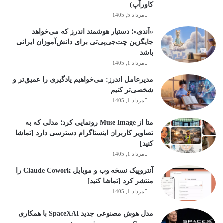
کاورآپ)
مرداد 5, 1405
«اَندی»؛ دستیار هوشمند اندرز که می‌خواهد
جایگزین چت‌جی‌پی‌تی برای دانش‌آموزان ایرانی
باشد
مرداد 1, 1405
مدیرعامل اندرز: می‌خواهیم یادگیری را عمیق‌تر و
شخصی‌تر کنیم
مرداد 1, 1405
متا از Muse Image رونمایی کرد؛ مدلی که به
تصاویر کاربران اینستاگرام دسترسی دارد [تماشا
کنید]
مرداد 1, 1405
آنتروپیک نسخه وب و موبایل Claude Cowork را
منتشر کرد [تماشا کنید]
مرداد 1, 1405
مدل هوش مصنوعی جدید SpaceXAI با همکاری